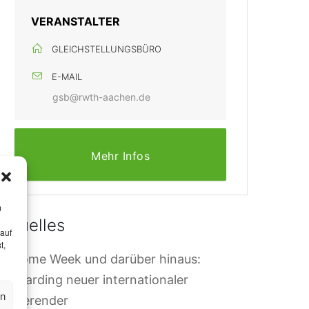
VERANSTALTER
GLEICHSTELLUNGSBÜRO
E-MAIL
gsb@rwth-aachen.de
Mehr Infos
m
Aktuelles
 auf
t,
elcome Week und darüber hinaus:
nboarding neuer internationaler
en
tudierender