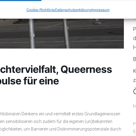
W
Cookie-Richtlinie
Datenschutzerklärung
Impressum
V
P
B
chtervielfalt, Queerness
ulse für eine
z
M
htsbinären Denkens ein und vermittelt erstes Grundlagenwissen
den sensibilisieren sich zudem für die eigenen (un)bekannten
P
glichkeiten, um Barrieren und Diskriminierungspotenziale durch
5