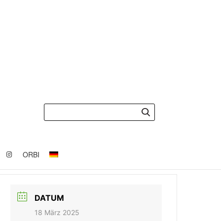
ORBI
DATUM
18 März 2025