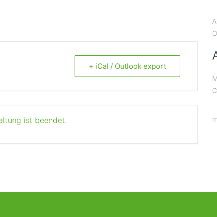
A
O
+ iCal / Outlook export
M
C
m
altung ist beendet.