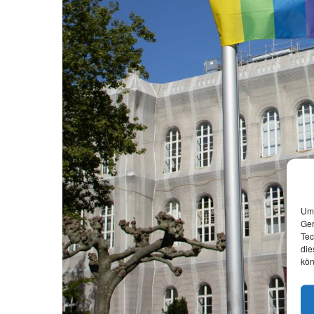
Um 
Ger
Tec
die
kön