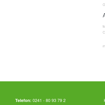
O
M
C
m
0241 - 80 93 79 2
Telefon: