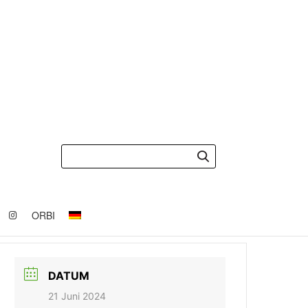
ORBI
DATUM
21 Juni 2024