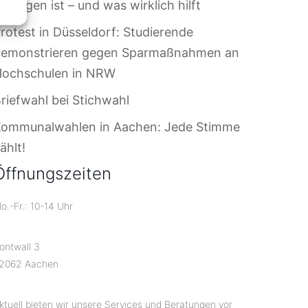
ersagen ist – und was wirklich hilft
rotest in Düsseldorf: Studierende
demonstrieren gegen Sparmaßnahmen an
Hochschulen in NRW
riefwahl bei Stichwahl
Kommunalwahlen in Aachen: Jede Stimme
ählt!
Öffnungszeiten
o.-Fr.: 10-14 Uhr
ontwall 3
2062 Aachen
ktuell bieten wir unsere Services und Beratungen vor