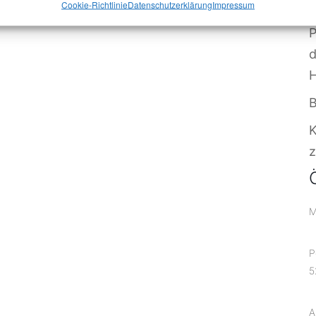
V
Cookie-Richtlinie
Datenschutzerklärung
Impressum
P
B
z
M
P
5
A