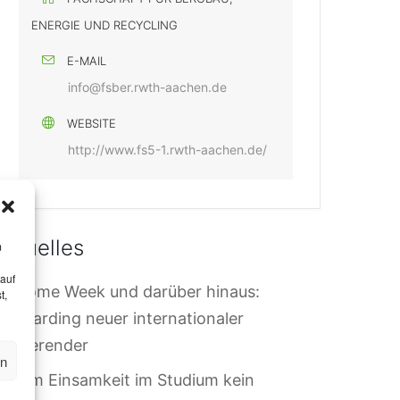
ENERGIE UND RECYCLING
E-MAIL
info@fsber.rwth-aachen.de
WEBSITE
http://www.fs5-1.rwth-aachen.de/
Aktuelles
m
 auf
elcome Week und darüber hinaus:
t,
nboarding neuer internationaler
tudierender
en
arum Einsamkeit im Studium kein