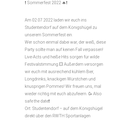
❗️ Sommerfest 2022 🔥❗️
Am 02.07.2022 laden wir euch ins
Studentendorf auf dem Königshügel zu
unserem Sommerfest ein.
Wer schon einmal dabei war, der weiß, diese
Party sollte man auf keinen Fall verpassen!
Live-Acts und heiße Hits sorgen für wilde
Festivalstimmung.💥 Außerdem versorgen
wir euch mit ausreichend kühlem Bier,
Longdrinks, knackigen Würstchen und
knusprigen Pommes! Wir freuen uns, mal
wieder richtig mit euch abzufeiern. 🥳 Also
safe the date❗️
Ort: Studentendorf – auf dem Königshügel
direkt über den RWTH Sportanlagen