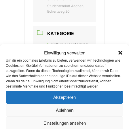
Studentendorf Aachen,
Eckertweg 20
KATEGORIE
Kulturveranstaltung
Einwilligung verwalten
Um dir ein optimales Erlebnis zu bieten, verwenden wir Technologien wie
VERANSTALTER
Cookies, um Geräteinformationen zu speichern und/oder darauf
zuzugreifen. Wenn du diesen Technologien zustimmst, können wir Daten
wie das Surfverhalten oder eindeutige IDs auf dieser Website verarbeiten.
STUDENTENDORF
Wenn du deine Einwilligung nicht erteilst oder zurückziehst, können
AACHEN E.V.
bestimmte Merkmale und Funktionen beeinträchtigt werden.
WEBSITE
Akzeptieren
https://www.dorf.rwth-
Ablehnen
aachen.de
Einstellungen ansehen