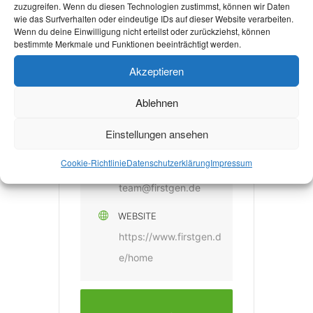
http://gsp.rwth-
zuzugreifen. Wenn du diesen Technologien zustimmst, können wir Daten
wie das Surfverhalten oder eindeutige IDs auf dieser Website verarbeiten.
aachen.de/
Wenn du deine Einwilligung nicht erteilst oder zurückziehst, können
bestimmte Merkmale und Funktionen beeinträchtigt werden.
Akzeptieren
WEITERE
VERANSTALTER
Ablehnen
FIRST GENERATION
Einstellungen ansehen
AACHEN E.V.
Cookie-Richtlinie
Datenschutzerklärung
Impressum
E-MAIL
team@firstgen.de
WEBSITE
https://www.firstgen.d
e/home