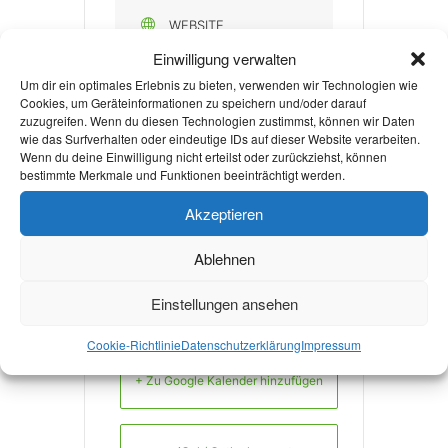
WEBSITE
http://www.rwth-
Einwilligung verwalten
Um dir ein optimales Erlebnis zu bieten, verwenden wir Technologien wie
aachen.de/ZSB-
Cookies, um Geräteinformationen zu speichern und/oder darauf
Angebote-
zuzugreifen. Wenn du diesen Technologien zustimmst, können wir Daten
wie das Surfverhalten oder eindeutige IDs auf dieser Website verarbeiten.
Studierende
Wenn du deine Einwilligung nicht erteilst oder zurückziehst, können
bestimmte Merkmale und Funktionen beeinträchtigt werden.
Akzeptieren
Mehr Infos
Ablehnen
Einstellungen ansehen
Cookie-Richtlinie
Datenschutzerklärung
Impressum
+ Zu Google Kalender hinzufügen