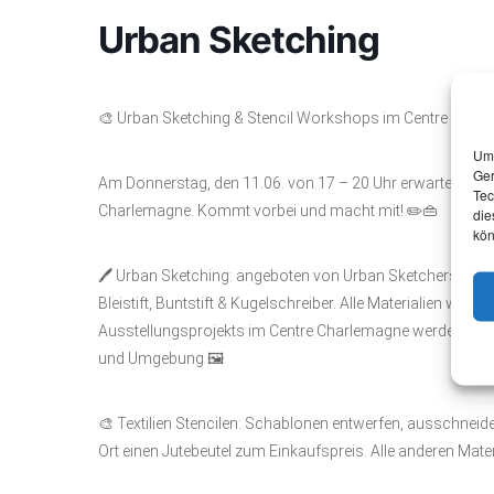
Urban Sketching
🎨 Urban Sketching & Stencil Workshops im Centre Char
Um 
Ger
Am Donnerstag, den 11.06. von 17 – 20 Uhr erwartet euch 
Tec
Charlemagne. Kommt vorbei und macht mit! ✏️👜
die
kön
🖊️ Urban Sketching: angeboten von Urban Sketchers Aach
Bleistift, Buntstift & Kugelschreiber. Alle Materialien wer
Ausstellungsprojekts im Centre Charlemagne werden! Bi
und Umgebung 🖼️
🎨 Textilien Stencilen: Schablonen entwerfen, ausschneiden
Ort einen Jutebeutel zum Einkaufspreis. Alle anderen Mater