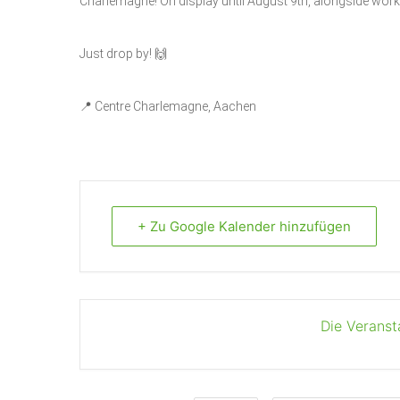
Charlemagne! On display until August 9th, alongside wor
Just drop by! 🙌
📍 Centre Charlemagne, Aachen
+ Zu Google Kalender hinzufügen
Die Veranst