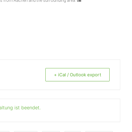
ks from Aachen and the surrounding area. 🖼️
+ iCal / Outlook export
altung ist beendet.