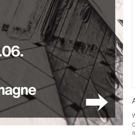
W
O
S