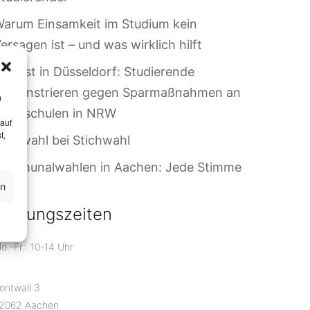
arum Einsamkeit im Studium kein
ersagen ist – und was wirklich hilft
rotest in Düsseldorf: Studierende
demonstrieren gegen Sparmaßnahmen an
m
Hochschulen in NRW
 auf
t,
riefwahl bei Stichwahl
Kommunalwahlen in Aachen: Jede Stimme
en
ählt!
Öffnungszeiten
o.-Fr.: 10-14 Uhr
ontwall 3
2062 Aachen