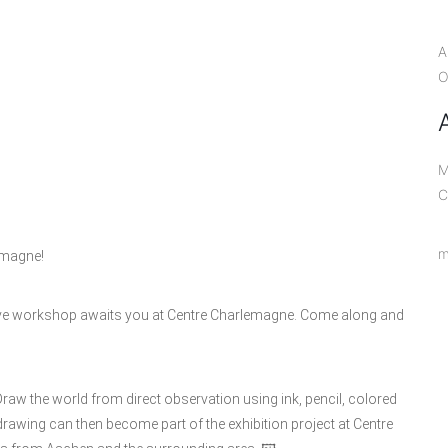
A
O
M
C
m
emagne!
tive workshop awaits you at Centre Charlemagne. Come along and
raw the world from direct observation using ink, pencil, colored
 drawing can then become part of the exhibition project at Centre