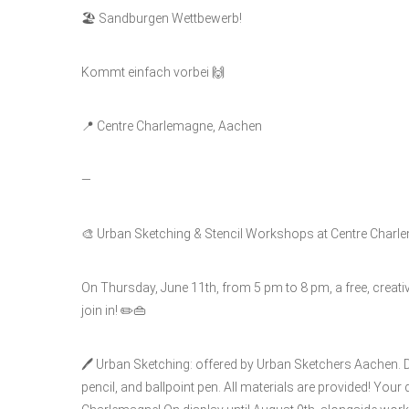
🏖️ Sandburgen Wettbewerb!
Kommt einfach vorbei 🙌
📍 Centre Charlemagne, Aachen
—
🎨 Urban Sketching & Stencil Workshops at Centre Charl
On Thursday, June 11th, from 5 pm to 8 pm, a free, crea
join in! ✏️👜
🖊️ Urban Sketching: offered by Urban Sketchers Aachen. D
pencil, and ballpoint pen. All materials are provided! Your