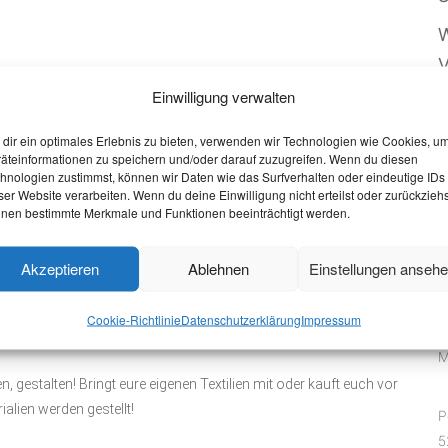
W
V
Einwilligung verwalten
P
lemagne!
dir ein optimales Erlebnis zu bieten, verwenden wir Technologien wie Cookies, u
äteinformationen zu speichern und/oder darauf zuzugreifen. Wenn du diesen
ein kreativer kostenloser Workshops direkt im Centre
hnologien zustimmst, können wir Daten wie das Surfverhalten oder eindeutige IDs
ser Website verarbeiten. Wenn du deine Einwilligung nicht erteilst oder zurückziehs
B
nen bestimmte Merkmale und Funktionen beeinträchtigt werden.
en Zeichnet die Welt nach direkter Beobachtung mit Tusche,
Akzeptieren
Ablehnen
Einstellungen anseh
z
den gestellt! Eure Zeichnung kann anschließend Teil des
s zum 09. August ausgestellt zusammen mit Werken von Aachen
Cookie-Richtlinie
Datenschutzerklärung
Impressum
M
, gestalten! Bringt eure eigenen Textilien mit oder kauft euch vor
ialien werden gestellt!
P
5