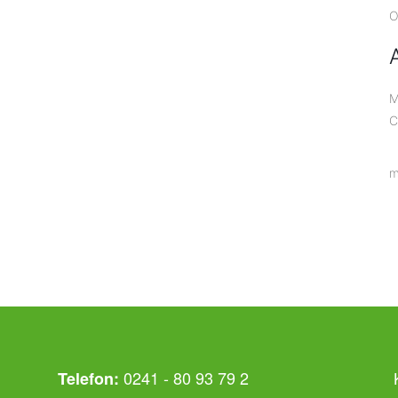
O
M
C
m
0241 - 80 93 79 2
Telefon: