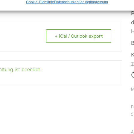
V
Cookie-Richtlinie
Datenschutzerklärung
Impressum
P
+ iCal / Outlook export
B
z
altung ist beendet.
M
P
5
A