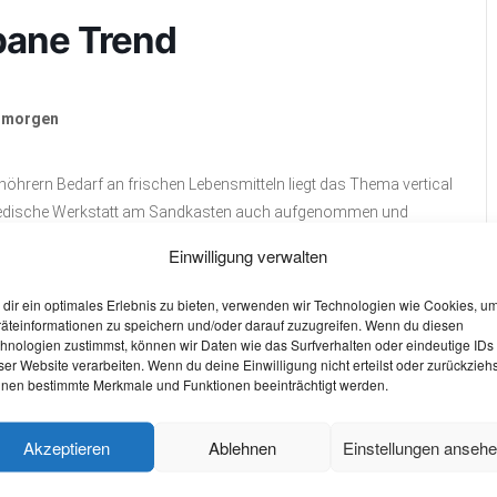
rbane Trend
n morgen
hrern Bedarf an frischen Lebensmitteln liegt das Thema vertical
imedische Werkstatt am Sandkasten auch aufgenommen und
f mit ihrer künstlerischen Installation, die man begehen und
Einwilligung verwalten
ewässtert. Wer interessiert ist, kann jederzeit kostenfrei vorbei
dir ein optimales Erlebnis zu bieten, verwenden wir Technologien wie Cookies, u
äteinformationen zu speichern und/oder darauf zuzugreifen. Wenn du diesen
hnologien zustimmst, können wir Daten wie das Surfverhalten oder eindeutige IDs
W
hema im Rahmen von “Uni am Rathaus” beteiligen. Die findet
ser Website verarbeiten. Wenn du deine Einwilligung nicht erteilst oder zurückziehs
nen bestimmte Merkmale und Funktionen beeinträchtigt werden.
hen Sandkasten, statt.
O
S
Akzeptieren
Ablehnen
Einstellungen anseh
wie Oberbürgermeisterin Sibylle Keupen diskutieren die
W