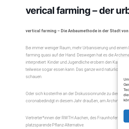
verical farming – der u
vertical farming – Die Anbaumethode in der Stadt vo
Bei immer weniger Raum, mehr Urbanisierung und einem hö
farming quasi auf der Hand. Deswegen hat es die Arch
interpretiert: Kinder und Jugendliche erobern den Katschho
teilweise sogar essen kann. Das ganze wird natürlich klug b
schauen.
Um 
Ger
Tec
Oder sich kostenfrei an der Diskussionrunde zu diesem T
die
kön
coronabedindgt in diesem Jahr draußen, am Archimedisc
Vertrerter*innen der RWTH Aachen, des Fraunhofer IME so
platzsparende Pflanz-Alternative.