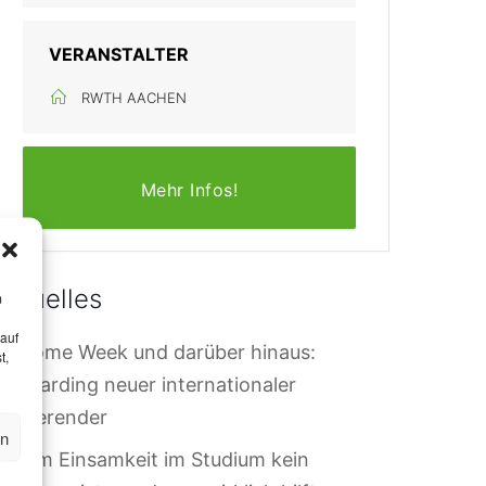
VERANSTALTER
RWTH AACHEN
Mehr Infos!
Aktuelles
m
 auf
elcome Week und darüber hinaus:
t,
nboarding neuer internationaler
tudierender
en
arum Einsamkeit im Studium kein