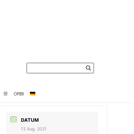
ORBI
DATUM
13 Aug. 2021