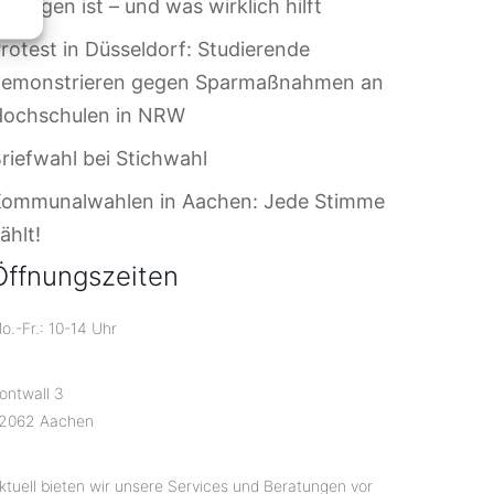
ersagen ist – und was wirklich hilft
rotest in Düsseldorf: Studierende
demonstrieren gegen Sparmaßnahmen an
Hochschulen in NRW
riefwahl bei Stichwahl
Kommunalwahlen in Aachen: Jede Stimme
ählt!
Öffnungszeiten
o.-Fr.: 10-14 Uhr
ontwall 3
2062 Aachen
ktuell bieten wir unsere Services und Beratungen vor