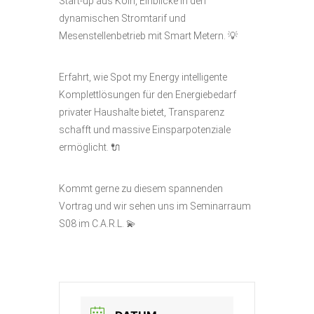
Start-up aus Köln, Einblicke in den
dynamischen Stromtarif und
Mesenstellenbetrieb mit Smart Metern. 💡
Erfahrt, wie Spot my Energy intelligente
Komplettlösungen für den Energiebedarf
privater Haushalte bietet, Transparenz
schafft und massive Einsparpotenziale
ermöglicht. 🔌
Kommt gerne zu diesem spannenden
Vortrag und wir sehen uns im Seminarraum
S08 im C.A.R.L. 💫