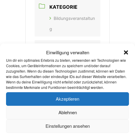
KATEGORIE
Bildungsveranstaltun
g
VERANSTALTER
Einwilligung verwalten
Um dir ein optimales Erlebnis zu bieten, verwenden wir Technologien wie
ENERGIE FORUM
Cookies, um Geräteinformationen zu speichern und/oder darauf
AACHEN E.V.
zuzugreifen. Wenn du diesen Technologien zustimmst, können wir Daten
wie das Surfverhalten oder eindeutige IDs auf dieser Website verarbeiten.
Wenn du deine Einwilligung nicht erteilst oder zurückziehst, können
E-MAIL
bestimmte Merkmale und Funktionen beeinträchtigt werden.
info@efaachen.de
Akzeptieren
WEBSITE
Ablehnen
https://efaachen.de/
Einstellungen ansehen