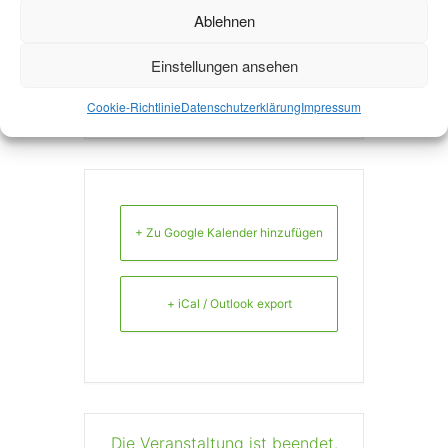
WEBSITE
Ablehnen
http://www.blaeserphil
Einstellungen ansehen
harmonie-aachen.de/
Cookie-Richtlinie
Datenschutzerklärung
Impressum
+ Zu Google Kalender hinzufügen
+ iCal / Outlook export
Die Veranstaltung ist beendet.