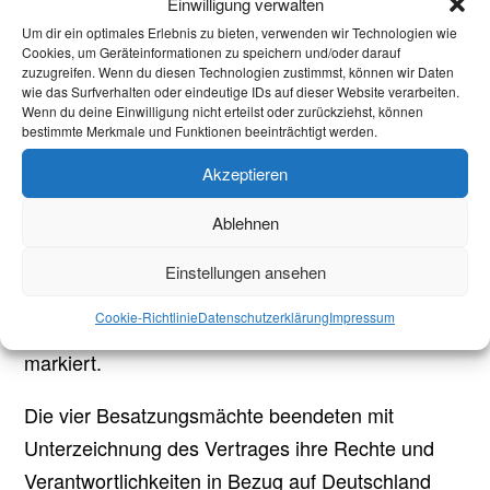
dem zweiten Weltkrieg und der Teilung
Einwilligung verwalten
Deutschlands in BRD und DDR war die Deutsche
Um dir ein optimales Erlebnis zu bieten, verwenden wir Technologien wie
Cookies, um Geräteinformationen zu speichern und/oder darauf
Frage als Symbol für den Ost-West-Konflikt
zuzugreifen. Wenn du diesen Technologien zustimmst, können wir Daten
wie das Surfverhalten oder eindeutige IDs auf dieser Website verarbeiten.
anzusehen. Die deutsche Wiedervereinigung, die
Wenn du deine Einwilligung nicht erteilst oder zurückziehst, können
durch den 2+4 Vertrag legitimiert wurde, steht
bestimmte Merkmale und Funktionen beeinträchtigt werden.
daher auch für die Lösung der Deutschen Frage
Akzeptieren
und somit für die Beilegung jeglicher
Ablehnen
Gebietsansprüche. Die Außengrenzen des
vereinten Deutschlands wurden festgelegt und für
Einstellungen ansehen
gültig erklärt, insbesondere die Oder-Neiße-
Cookie-Richtlinie
Datenschutzerklärung
Impressum
Grenze, die heute die deutsch-polnische Grenze
markiert.
Die vier Besatzungsmächte beendeten mit
Unterzeichnung des Vertrages ihre Rechte und
Verantwortlichkeiten in Bezug auf Deutschland