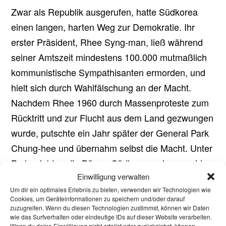
Zwar als Republik ausgerufen, hatte Südkorea
einen langen, harten Weg zur Demokratie. Ihr
erster Präsident, Rhee Syng-man, ließ während
seiner Amtszeit mindestens 100.000 mutmaßlich
kommunistische Sympathisanten ermorden, und
hielt sich durch Wahlfälschung an der Macht.
Nachdem Rhee 1960 durch Massenproteste zum
Rücktritt und zur Flucht aus dem Land gezwungen
wurde, putschte ein Jahr später der General Park
Chung-hee und übernahm selbst die Macht. Unter
Park erlebten die Bürger Südkoreas einen rapiden
Einwilligung verwalten
wirtschaftlichen Aufschwung, aber auch die
Um dir ein optimales Erlebnis zu bieten, verwenden wir Technologien wie
Repressalien seiner autokratischen
Cookies, um Geräteinformationen zu speichern und/oder darauf
Militärregierung. Auf Park folgte eine weitere
zuzugreifen. Wenn du diesen Technologien zustimmst, können wir Daten
wie das Surfverhalten oder eindeutige IDs auf dieser Website verarbeiten.
Militärdiktatur, deren Ende 1987 mit einer Reihe
Wenn du deine Einwilligung nicht erteilst oder zurückziehst, können