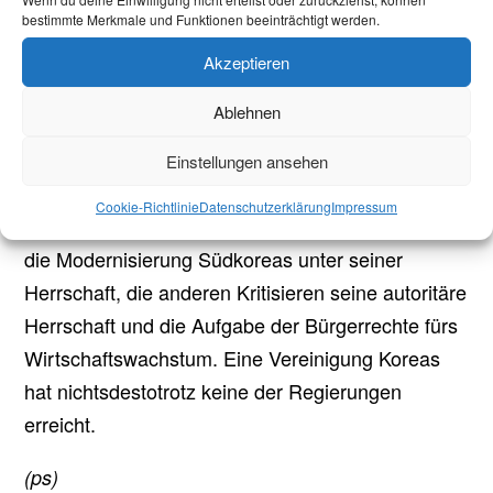
bestimmte Merkmale und Funktionen beeinträchtigt werden.
von Massenprotesten angestoßen wurde. Das
wahre Ende der Militärdiktaturen und Südkoreas
Akzeptieren
Wandel zur modernen Demokratie markierte aber
Ablehnen
erst die Wahl Kim Dae-Jung’s im Dezember 1997.
Die Militärdiktaturen werden heute noch
Einstellungen ansehen
kontrovers diskutiert, vor allem die von Park: Die
Cookie-Richtlinie
Datenschutzerklärung
Impressum
einen loben den massiven Wirtschaftsboom und
die Modernisierung Südkoreas unter seiner
Herrschaft, die anderen Kritisieren seine autoritäre
Herrschaft und die Aufgabe der Bürgerrechte fürs
Wirtschaftswachstum. Eine Vereinigung Koreas
hat nichtsdestotrotz keine der Regierungen
erreicht.
(ps)