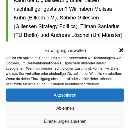
nachhaltiger gestalten? Wir haben Melissa
Kühn (Bitkom e.V.), Sabine Gillessen
(Gillessen Strategy Politics), Tilman Santarius
(TU Berlin) und Andreas Löschel (Uni Münster)
zu unserer Podiumsdiskussion eingeladen.
Einwilligung verwalten
Welche Verbindung gibt es zwischen deinem
Um dir ein optimales Erlebnis zu bieten, verwenden wir Technologien wie
Zoom-Meeting und dem Ozonloch? Was wird
Cookies, um Geräteinformationen zu speichern und/oder darauf
zuzugreifen. Wenn du diesen Technologien zustimmst, können wir Daten
aus deinen alten Smartphones und Laptops,
wie das Surfverhalten oder eindeutige IDs auf dieser Website verarbeiten.
wie kann digitale Kreislaufwirtschaft
Wenn du deine Einwilligung nicht erteilst oder zurückziehst, können
bestimmte Merkmale und Funktionen beeinträchtigt werden.
funktionieren? Können wir mit künstlicher
Intelligenz die Klimakrise aufhalten? Diese
Akzeptieren
Fragen wollen wir gemeinsam mit ihnen und
Ablehnen
euch diskutieren. Wir freuen uns über eure
Teilnahme!
Einstellungen ansehen