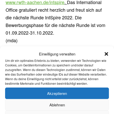
www.rwth-aachen.de/intspire
.
Das International
Office gratuliert recht herzlich und freut sich auf
die nächste Runde IntSpire 2022. Die
Bewerbungsphase für die nächste Runde ist vom
01.09.2022-31.10.2022.
(mda)
Einwilligung verwalten
Um dir ein optimales Erlebnis zu bieten, verwenden wir Technologien wie
Aktuelles
Cookies, um Geräteinformationen zu speichern und/oder darauf
zuzugreifen. Wenn du diesen Technologien zustimmst, können wir Daten
Welcome Week und darüber hinaus: Onboarding
wie das Surfverhalten oder eindeutige IDs auf dieser Website verarbeiten.
Wenn du deine Einwilligung nicht erteilst oder zurückziehst, können
neuer internationaler Studierender
bestimmte Merkmale und Funktionen beeinträchtigt werden.
Warum Einsamkeit im Studium kein Versagen ist –
Akzeptieren
und was wirklich hilft
Ablehnen
Protest in Düsseldorf: Studierende demonstrieren