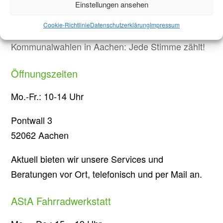
Einstellungen ansehen
gegen Sparmaßnahmen an Hochschulen in NRW
Briefwahl bei Stichwahl
Cookie-Richtlinie
Datenschutzerklärung
Impressum
Kommunalwahlen in Aachen: Jede Stimme zählt!
Öffnungszeiten
Mo.-Fr.: 10-14 Uhr
Pontwall 3
52062 Aachen
Aktuell bieten wir unsere Services und
Beratungen vor Ort, telefonisch und per Mail an.
AStA Fahrradwerkstatt