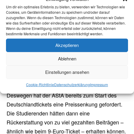
„Ein Vergleich mit dem Jobticket zeigt zudem,
Um dir ein optimales Erlebnis zu bieten, verwenden wir Technologien wie
Cookies, um Geräteinformationen zu speichern und/oder darauf
dass Studierende fast ein Jahr im Regen
zuzugreifen. Wenn du diesen Technologien zustimmst, können wir Daten
stehen gelassen wurden und weiterhin die
wie das Surfverhalten oder eindeutige IDs auf dieser Website verarbeiten.
Wenn du deine Einwilligung nicht erteilst oder zurückziehst, können
alten, zu hohen Beiträge zahlen mussten,
bestimmte Merkmale und Funktionen beeinträchtigt werden.
während es für alle anderen günstiger wurde
Akzeptieren
und z.B. Arbeitnehmer*innen direkt mit dem
Start des Deutschlandtickets von einem
Ablehnen
günstigen Angebot profitierten.“, ergänzt Marco
Einstellungen ansehen
Leonhardt, Finanzreferent im AStA.
Cookie-Richtlinie
Datenschutzerklärung
Impressum
Deswegen hat der AStA bereits zum Start des
Deutschlandtickets eine Preissenkung gefordert.
Die Studierenden hätten dann eine
Rückerstattung von zu viel gezahlten Beiträgen –
ähnlich wie beim 9-Euro-Ticket – erhalten können.