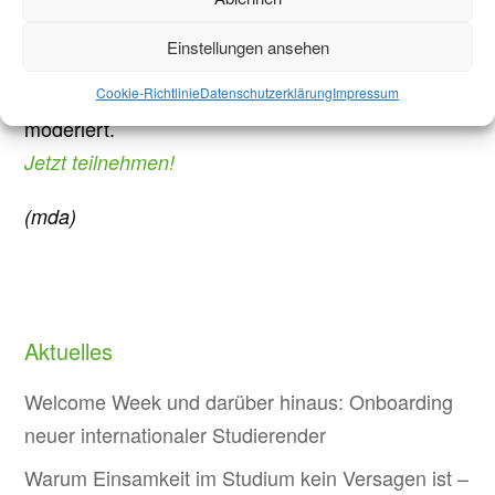
auf den Film einzugehen und offene Fragen zu
Einstellungen ansehen
diskutieren. Das Ganze wird gemeinsam vom
Female Network Melaten and dem AStA der FH
Cookie-Richtlinie
Datenschutzerklärung
Impressum
moderiert.
Jetzt teilnehmen!
(mda)
Aktuelles
Welcome Week und darüber hinaus: Onboarding
neuer internationaler Studierender
Warum Einsamkeit im Studium kein Versagen ist –