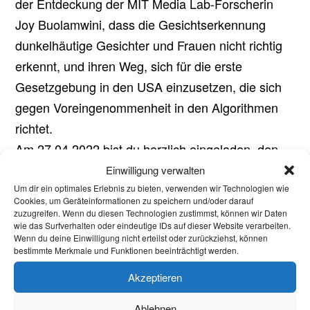
der Entdeckung der MIT Media Lab-Forscherin
Joy Buolamwini, dass die Gesichtserkennung
dunkelhäutige Gesichter und Frauen nicht richtig
erkennt, und ihren Weg, sich für die erste
Gesetzgebung in den USA einzusetzen, die sich
gegen Voreingenommenheit in den Algorithmen
richtet.
Am 27.04.2022 bist du herzlich eingeladen, den
Film
im
Filmstudio
anzuschauen! Der
kostenfrei
Einwilligung verwalten
Um dir ein optimales Erlebnis zu bieten, verwenden wir Technologien wie
Film startet um 20:15 in der Aula 1 im
Cookies, um Geräteinformationen zu speichern und/oder darauf
Hauptgebäude der RWTH und wird in
zuzugreifen. Wenn du diesen Technologien zustimmst, können wir Daten
wie das Surfverhalten oder eindeutige IDs auf dieser Website verarbeiten.
Originalsprache (Englisch) gezeigt. Einlass ist ab
Wenn du deine Einwilligung nicht erteilst oder zurückziehst, können
bestimmte Merkmale und Funktionen beeinträchtigt werden.
19:45.
Akzeptieren
Am 05.05.2022 um 20 Uhr eine vielfältige
Podiumsdiskussion an, um nochmals detaillierter
Ablehnen