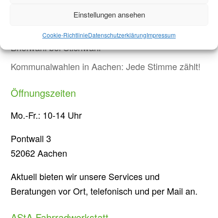
Protest in Düsseldorf: Studierende demonstrieren
Einstellungen ansehen
gegen Sparmaßnahmen an Hochschulen in NRW
Cookie-Richtlinie
Datenschutzerklärung
Impressum
Briefwahl bei Stichwahl
Kommunalwahlen in Aachen: Jede Stimme zählt!
Öffnungszeiten
Mo.-Fr.: 10-14 Uhr
Pontwall 3
52062 Aachen
Aktuell bieten wir unsere Services und
Beratungen vor Ort, telefonisch und per Mail an.
AStA Fahrradwerkstatt