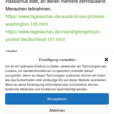
Rassismus statt, an denen mehrere zehntausend
Menschen teilnahmen.
https://www.tagesschau.de/ausland/usa-proteste-
washington-105.html
https://www.tagesschau.de/inland/georgefloyd-
protest-deutschland-101.html
(mda)
Einwilligung verwalten
Um dir ein optimales Erlebnis zu bieten, verwenden wir Technologien wie
Cookies, um Geräteinformationen zu speichern und/oder darauf
Aktuelles
zuzugreifen. Wenn du diesen Technologien zustimmst, können wir Daten
wie das Surfverhalten oder eindeutige IDs auf dieser Website verarbeiten.
Wenn du deine Einwilligung nicht erteilst oder zurückziehst, können
Welcome Week und darüber hinaus: Onboarding
bestimmte Merkmale und Funktionen beeinträchtigt werden.
neuer internationaler Studierender
Akzeptieren
Warum Einsamkeit im Studium kein Versagen ist –
Ablehnen
und was wirklich hilft