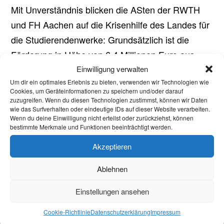
Mit Unverständnis blicken die ASten der RWTH
und FH Aachen auf die Krisenhilfe des Landes für
die Studierendenwerke: Grundsätzlich ist die
Förderung in Höhe von 6,4 Millionen Euro aus
dem Sondervermögen “Krisenbewältigung”
Einwilligung verwalten
Um dir ein optimales Erlebnis zu bieten, verwenden wir Technologien wie
begrüßenswert. Doch das Studierendenwerk...
Cookies, um Geräteinformationen zu speichern und/oder darauf
zuzugreifen. Wenn du diesen Technologien zustimmst, können wir Daten
wie das Surfverhalten oder eindeutige IDs auf dieser Website verarbeiten.
Freiversuchsregel ab dem SoSe23
Wenn du deine Einwilligung nicht erteilst oder zurückziehst, können
bestimmte Merkmale und Funktionen beeinträchtigt werden.
25.07.2023
|
90 Sekunden
Akzeptieren
Freiversuchsregel (§ 14 Abs. 3a ÜPO) Allgemein
hat man drei Freiversuche, die während des
Ablehnen
Bachelors geltend gemacht werden können.
Einstellungen ansehen
Freiversuche gelten weder für den Master, noch
für Mastervorzüge oder Auflagen. Zudem müssen
Cookie-Richtlinie
Datenschutzerklärung
Impressum