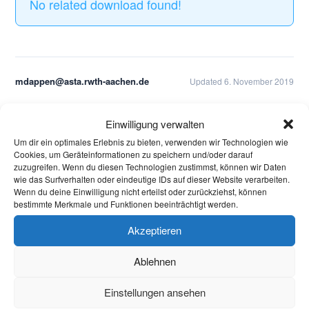
No related download found!
mdappen@asta.rwth-aachen.de
Updated 6. November 2019
Einwilligung verwalten
Aktuelles
Um dir ein optimales Erlebnis zu bieten, verwenden wir Technologien wie
Cookies, um Geräteinformationen zu speichern und/oder darauf
Welcome Week und darüber hinaus: Onboarding
zuzugreifen. Wenn du diesen Technologien zustimmst, können wir Daten
neuer internationaler Studierender
wie das Surfverhalten oder eindeutige IDs auf dieser Website verarbeiten.
Wenn du deine Einwilligung nicht erteilst oder zurückziehst, können
Warum Einsamkeit im Studium kein Versagen ist –
bestimmte Merkmale und Funktionen beeinträchtigt werden.
und was wirklich hilft
Akzeptieren
Protest in Düsseldorf: Studierende demonstrieren
Ablehnen
gegen Sparmaßnahmen an Hochschulen in NRW
Einstellungen ansehen
Briefwahl bei Stichwahl