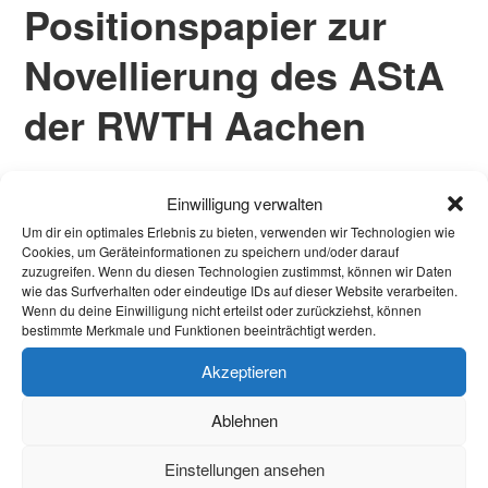
Positionspapier zur
Novellierung des AStA
der RWTH Aachen
Einwilligung verwalten
Aktuelles
Um dir ein optimales Erlebnis zu bieten, verwenden wir Technologien wie
Cookies, um Geräteinformationen zu speichern und/oder darauf
Welcome Week und darüber hinaus: Onboarding
zuzugreifen. Wenn du diesen Technologien zustimmst, können wir Daten
wie das Surfverhalten oder eindeutige IDs auf dieser Website verarbeiten.
neuer internationaler Studierender
Wenn du deine Einwilligung nicht erteilst oder zurückziehst, können
bestimmte Merkmale und Funktionen beeinträchtigt werden.
Warum Einsamkeit im Studium kein Versagen ist –
und was wirklich hilft
Akzeptieren
Protest in Düsseldorf: Studierende demonstrieren
Ablehnen
gegen Sparmaßnahmen an Hochschulen in NRW
Einstellungen ansehen