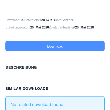
Download
199
Dateigröße
658.67 KB
Datei-Anzahl
1
Erstellungsdatum
20. Mai 2020
Zuletzt aktualisiert
20. Mai 2020
Download
BESCHREIBUNG
SIMILAR DOWNLOADS
No related download found!