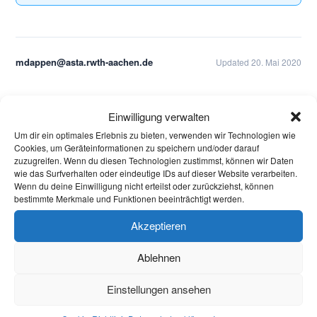
mdappen@asta.rwth-aachen.de
Updated 20. Mai 2020
Aktuelles
Einwilligung verwalten
Um dir ein optimales Erlebnis zu bieten, verwenden wir Technologien wie
Welcome Week und darüber hinaus: Onboarding
Cookies, um Geräteinformationen zu speichern und/oder darauf
neuer internationaler Studierender
zuzugreifen. Wenn du diesen Technologien zustimmst, können wir Daten
wie das Surfverhalten oder eindeutige IDs auf dieser Website verarbeiten.
Wenn du deine Einwilligung nicht erteilst oder zurückziehst, können
Warum Einsamkeit im Studium kein Versagen ist –
bestimmte Merkmale und Funktionen beeinträchtigt werden.
und was wirklich hilft
Akzeptieren
Protest in Düsseldorf: Studierende demonstrieren
Ablehnen
gegen Sparmaßnahmen an Hochschulen in NRW
Briefwahl bei Stichwahl
Einstellungen ansehen
Kommunalwahlen in Aachen: Jede Stimme zählt!