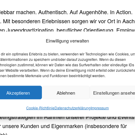
ebbar machen. Authentisch. Auf Augenhöhe. In Action.
an. Mit besonderen Erlebnissen sorgen wir vor Ort in Aac
en Jugendpartizipation, beruflicher Orientierung, Employ
 Kunden zählen Konzerne, lokale Arbeitgeber und öffent
Einwilligung verwalten
dir ein optimales Erlebnis zu bieten, verwenden wir Technologien wie Cookies, u
äteinformationen zu speichern und/oder darauf zuzugreifen. Wenn du diesen
hnologien zustimmst, können wir Daten wie das Surfverhalten oder eindeutige IDs
ser Website verarbeiten. Wenn du deine Einwilligung nicht erteilst oder zurückziehs
unsere Projektteams. Deine Einsatzgebiete legen wir zu
nen bestimmte Merkmale und Funktionen beeinträchtigt werden.
. Dazu gehören zum Beispiel:
Konzeptentwicklung für Erlebnisformate und Förderanträ
Akzeptieren
Ablehnen
Einstellungen anseh
 und Durchführung von Events
nd Umsetzung von Serious Games
Cookie-Richtlinie
Datenschutzerklärung
Impressum
rketingstrategien im Rahmen unserer Projekte und Events
für unsere Kunden und Eigenmarken (insbesondere für
ok)