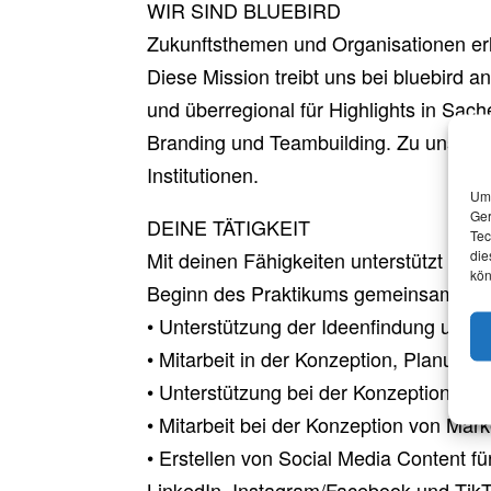
WIR SIND BLUEBIRD
Zukunftsthemen und Organisationen erl
Diese Mission treibt uns bei bluebird 
und überregional für Highlights in Sach
Branding und Teambuilding. Zu unseren
Institutionen.
Um 
Ger
DEINE TÄTIGKEIT
Tec
die
Mit deinen Fähigkeiten unterstützt du 
kön
Beginn des Praktikums gemeinsam fest
• Unterstützung der Ideenfindung und 
• Mitarbeit in der Konzeption, Planung
• Unterstützung bei der Konzeption u
• Mitarbeit bei der Konzeption von Ma
• Erstellen von Social Media Content 
LinkedIn, Instagram/Facebook und TikT