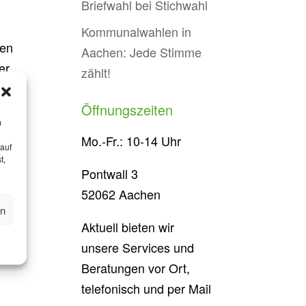
Briefwahl bei Stichwahl
Kommunalwahlen in
hen
Aachen: Jede Stimme
er
zählt!
l.
Öffnungszeiten
m
Mo.-Fr.: 10-14 Uhr
 auf
t,
Pontwall 3
52062 Aachen
ge
en
Aktuell bieten wir
unsere Services und
Beratungen vor Ort,
telefonisch und per Mail