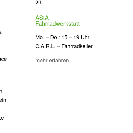
an.
AStA
Fahrradwerkstatt
.
Mo. – Do.: 15 – 19 Uhr
C.A.R.L. – Fahrradkeller
ace
mehr erfahren
en
ein
te