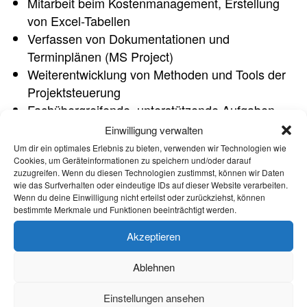
Mitarbeit beim Kostenmanagement, Erstellung
von Excel-Tabellen
Verfassen von Dokumentationen und
Terminplänen (MS Project)
Weiterentwicklung von Methoden und Tools der
Projektsteuerung
Fachübergreifende, unterstützende Aufgaben
für die Bereiche Architektur, Fabrikplanung und
Einwilligung verwalten
Beratung/Consulting
Um dir ein optimales Erlebnis zu bieten, verwenden wir Technologien wie
Cookies, um Geräteinformationen zu speichern und/oder darauf
zuzugreifen. Wenn du diesen Technologien zustimmst, können wir Daten
Was Du mitbringst
wie das Surfverhalten oder eindeutige IDs auf dieser Website verarbeiten.
Wenn du deine Einwilligung nicht erteilst oder zurückziehst, können
bestimmte Merkmale und Funktionen beeinträchtigt werden.
Erfolgreich abgeschlossenes Bachelor-Studium
(Bauingenieurwesen)
Akzeptieren
Sehr gute Leistungen im Studium
Praktische Erfahrungen parallel zum Studium
Ablehnen
(Baustelle, Planungsbüro, etc.)
Einstellungen ansehen
Strukturiertes Denken und Handeln