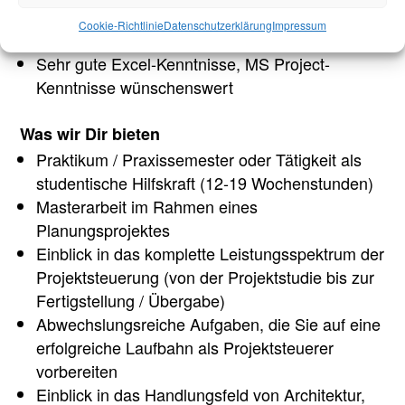
Offene Persönlichkeit mit guter
Cookie-Richtlinie
Datenschutzerklärung
Impressum
Kommunikations- und Teamfähigkeit
Sehr gute Excel-Kenntnisse, MS Project-
Kenntnisse wünschenswert
Was wir Dir bieten
Praktikum / Praxissemester oder Tätigkeit als
studentische Hilfskraft (12-19 Wochenstunden)
Masterarbeit im Rahmen eines
Planungsprojektes
Einblick in das komplette Leistungsspektrum der
Projektsteuerung (von der Projektstudie bis zur
Fertigstellung / Übergabe)
Abwechslungsreiche Aufgaben, die Sie auf eine
erfolgreiche Laufbahn als Projektsteuerer
vorbereiten
Einblick in das Handlungsfeld von Architektur,