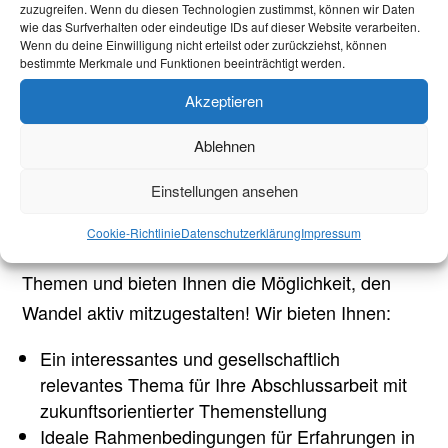
zuzugreifen. Wenn du diesen Technologien zustimmst, können wir Daten
Thinking)
wie das Surfverhalten oder eindeutige IDs auf dieser Website verarbeiten.
Interesse am Klimaschutz sowie an
Wenn du deine Einwilligung nicht erteilst oder zurückziehst, können
energiebezogenen ökologischen und
bestimmte Merkmale und Funktionen beeinträchtigt werden.
wirtschaftlichen Fragen
Akzeptieren
Selbstständige und analytische Arbeitsweise
Sehr gute Englischkenntnisse in Wort und
Ablehnen
Schrift
Einstellungen ansehen
Unser Angebot:
Cookie-Richtlinie
Datenschutzerklärung
Impressum
Wir arbeiten an hochaktuellen innovativen
Themen und bieten Ihnen die Möglichkeit, den
Wandel aktiv mitzugestalten! Wir bieten Ihnen:
Ein interessantes und gesellschaftlich
relevantes Thema für Ihre Abschlussarbeit mit
zukunftsorientierter Themenstellung
Ideale Rahmenbedingungen für Erfahrungen in