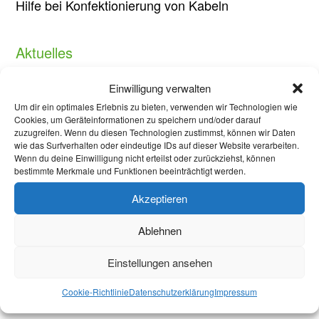
Hilfe bei Konfektionierung von Kabeln
Aktuelles
Welcome Week und darüber hinaus: Onboarding
Einwilligung verwalten
neuer internationaler Studierender
Um dir ein optimales Erlebnis zu bieten, verwenden wir Technologien wie
Cookies, um Geräteinformationen zu speichern und/oder darauf
Warum Einsamkeit im Studium kein Versagen ist –
zuzugreifen. Wenn du diesen Technologien zustimmst, können wir Daten
wie das Surfverhalten oder eindeutige IDs auf dieser Website verarbeiten.
und was wirklich hilft
Wenn du deine Einwilligung nicht erteilst oder zurückziehst, können
bestimmte Merkmale und Funktionen beeinträchtigt werden.
Protest in Düsseldorf: Studierende demonstrieren
Akzeptieren
gegen Sparmaßnahmen an Hochschulen in NRW
Ablehnen
Briefwahl bei Stichwahl
Kommunalwahlen in Aachen: Jede Stimme zählt!
Einstellungen ansehen
Cookie-Richtlinie
Datenschutzerklärung
Impressum
Öffnungszeiten