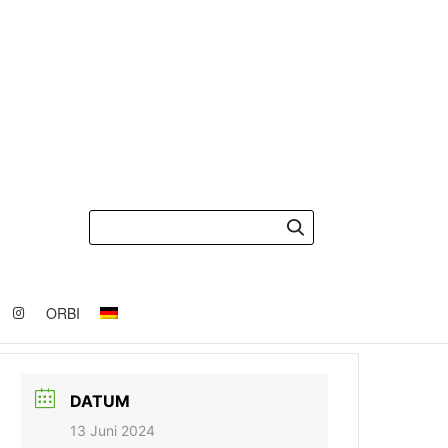
ORBI
DATUM
13 Juni 2024