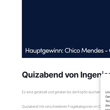
Quizabend von Ingenie
Um 
Es wird gerätselt und geraten bis die Köpfe rauchen!
Ger
Tec
die
Quizabend mit verschiedenen Fragekategorien im Chico M
kön