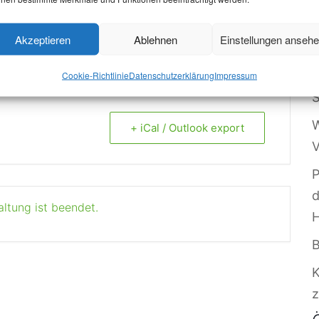
erson für den guten Zweck
Akzeptieren
Ablehnen
Einstellungen anseh
W
O
Cookie-Richtlinie
Datenschutzerklärung
Impressum
S
W
+ iCal / Outlook export
V
P
altung ist beendet.
B
z