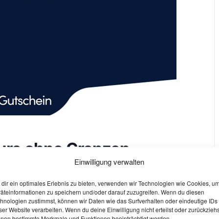
ure ohne Grenzen
Einwilligung verwalten
dir ein optimales Erlebnis zu bieten, verwenden wir Technologien wie Cookies, u
äteinformationen zu speichern und/oder darauf zuzugreifen. Wenn du diesen
hnologien zustimmst, können wir Daten wie das Surfverhalten oder eindeutige IDs
ser Website verarbeiten. Wenn du deine Einwilligung nicht erteilst oder zurückziehs
endes. Gespielt wird in Temas mit 2-6 Teilnehmende.
nen bestimmte Merkmale und Funktionen beeinträchtigt werden.