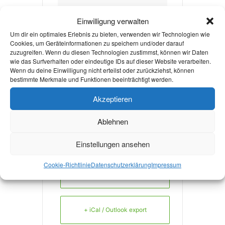
aachen.de/cms/root/S
Einwilligung verwalten
tudium/Beratung-
Um dir ein optimales Erlebnis zu bieten, verwenden wir Technologien wie
Hilfe/~sei/Psychologis
Cookies, um Geräteinformationen zu speichern und/oder darauf
zuzugreifen. Wenn du diesen Technologien zustimmst, können wir Daten
che-Beratung/
wie das Surfverhalten oder eindeutige IDs auf dieser Website verarbeiten.
Wenn du deine Einwilligung nicht erteilst oder zurückziehst, können
bestimmte Merkmale und Funktionen beeinträchtigt werden.
Akzeptieren
Weiterlesen
Ablehnen
Einstellungen ansehen
Cookie-Richtlinie
Datenschutzerklärung
Impressum
+ Zu Google Kalender hinzufügen
+ iCal / Outlook export