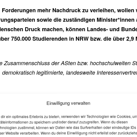
n Forderungen mehr Nachdruck zu verleihen, wollen 
ngsparteien sowie die zuständigen Minister*innen a
nschen Druck machen, können Landes- und Bundesr
über 750.000 Studierenden in NRW bzw. die über 2,9 
ige Zusammenschluss der ASten bzw. hochschulweiten St
demokratisch legitimierte, landesweite Interessenvert
Einwilligung verwalten
 Abgeordneten schreiben!
dir ein optimales Erlebnis zu bieten, verwenden wir Technologien wie Cookies, u
äteinformationen zu speichern und/oder darauf zuzugreifen. Wenn du diesen
hnologien zustimmst, können wir Daten wie das Surfverhalten oder eindeutige IDs
 nutze bitte diesen
Link
.
ser Website verarbeiten. Wenn du deine Einwilligung nicht erteilst oder zurückziehs
ioniert der Button bzw. Link leider nur auf einem mobilen Gerät ohne