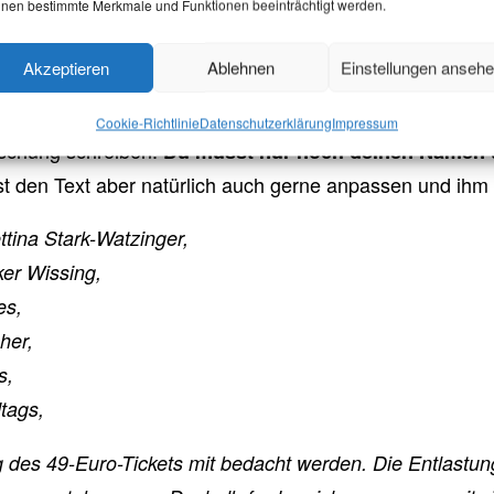
nen bestimmte Merkmale und Funktionen beeinträchtigt werden.
fänger*innen und Betreff automatisch ausgefüllt. Der Text der E-Mail
Akzeptieren
Ablehnen
Einstellungen anseh
 du eine
an die Aachen
von uns vorgeschriebene Mail
inisterien in Land und Bund, das NRW-Ministerium für 
Cookie-Richtlinie
Datenschutzerklärung
Impressum
rschung schreiben.
Du musst nur noch deinen Namen u
nst den Text aber natürlich auch gerne anpassen und ihm 
tina Stark-Watzinger,
ker Wissing,
es,
her,
s,
tags,
 des 49-Euro-Tickets mit bedacht werden. Die Entlastu