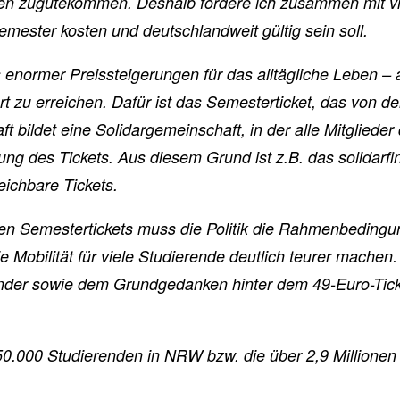
den zugutekommen. Deshalb fordere ich zusammen mit 
emester kosten und deutschlandweit gültig sein soll.
s enormer Preissteigerungen für das alltägliche Leben –
t zu erreichen. Dafür ist das Semesterticket, das von de
t bildet eine Solidargemeinschaft, in der alle Mitglieder
ng des Tickets. Aus diesem Grund ist z.B. das solidarf
eichbare Tickets.
en Semestertickets muss die Politik die Rahmenbedingu
 Mobilität für viele Studierende deutlich teurer machen.
nder sowie dem Grundgedanken hinter dem 49-Euro-Ticket
750.000 Studierenden in NRW bzw. die über 2,9 Millione