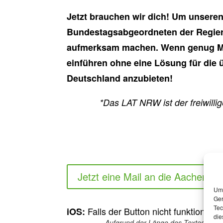
Jetzt brauchen wir dich! Um unsere
Bundestagsabgeordneten der Regieru
aufmerksam machen. Wenn genug Me
einführen ohne eine Lösung für die 
Deutschland anzubieten!
*Das LAT NRW ist der freiwill
Jetzt eine Mail an die Aachener
Um 
Ger
Tec
Falls der Button nicht funktionier,
iOS:
die
Aufgrund der Länge des Textes funkt