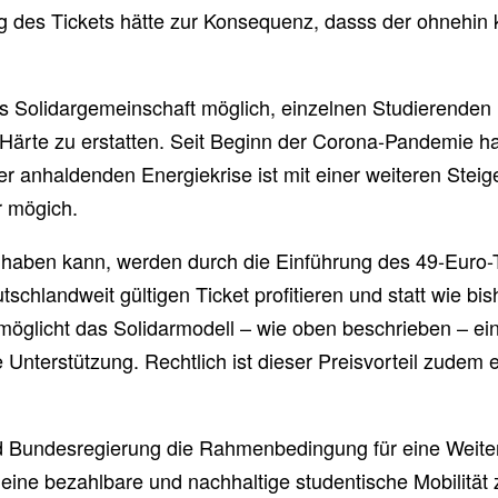
ng des Tickets hätte zur Konsequenz, dasss der ohnehin 
ls Solidargemeinschaft möglich, einzelnen Studierenden
r Härte zu erstatten. Seit Beginn der Corona-Pandemie h
er anhaldenden Energiekrise ist mit einer weiteren Stei
r mögich.
 haben kann, werden durch die Einführung des 49-Euro-T
schlandweit gültigen Ticket profitieren und statt wie b
glicht das Solidarmodell – wie oben beschrieben – eine
 Unterstützung. Rechtlich ist dieser Preisvorteil zudem e
d Bundesregierung die Rahmenbedingung für eine Weite
eine bezahlbare und nachhaltige studentische Mobilität 