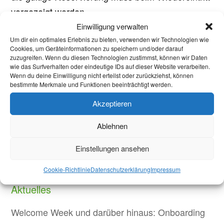
vorgezeigt werden.
Einwilligung verwalten
Weitere Lernräume sollen ebenfalls in naher
Um dir ein optimales Erlebnis zu bieten, verwenden wir Technologien wie
Cookies, um Geräteinformationen zu speichern und/oder darauf
Zukunft wieder geöffnet werden.
zuzugreifen. Wenn du diesen Technologien zustimmst, können wir Daten
wie das Surfverhalten oder eindeutige IDs auf dieser Website verarbeiten.
Das Buchungssystem findet ihr unter:
Wenn du deine Einwilligung nicht erteilst oder zurückziehst, können
bestimmte Merkmale und Funktionen beeinträchtigt werden.
asta.ac/lernraum
Akzeptieren
Bei Fragen und Anmerkungen kann das
Ablehnen
Lernraum-Team der RWTH direkt per E-Mail
erreicht werden:
lernraum@rwth-aachen.de
Einstellungen ansehen
Cookie-Richtlinie
Datenschutzerklärung
Impressum
Aktuelles
Welcome Week und darüber hinaus: Onboarding