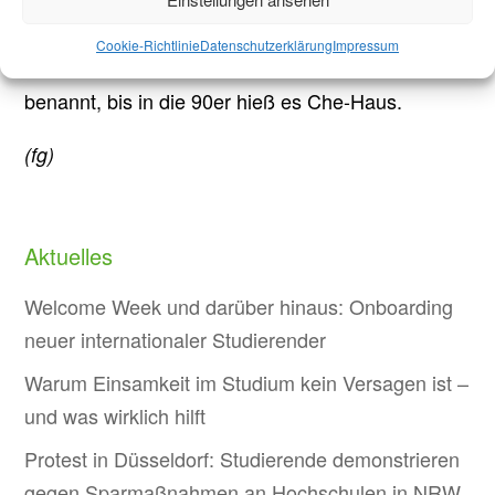
Lange war das „Humboldt-Haus“ in Aachen nach
Cookie-Richtlinie
Datenschutzerklärung
Impressum
dem Revolutionär Ernesto „Che“ Guevara
benannt, bis in die 90er hieß es Che-Haus.
(fg)
Aktuelles
Welcome Week und darüber hinaus: Onboarding
neuer internationaler Studierender
Warum Einsamkeit im Studium kein Versagen ist –
und was wirklich hilft
Protest in Düsseldorf: Studierende demonstrieren
gegen Sparmaßnahmen an Hochschulen in NRW