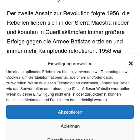
Der zweite Ansatz zur Revolution folgte 1956, die
Rebellen ließen sich in der Sierra Maestra nieder
und konnten in Guerillakämpfen immer größere
Erfolge gegen die Armee Batistas erzielen und
immer mehr Kämpfende rekrutieren. 1958 war
dann schließlich das Jahr der revolutionären
Einwilligung verwalten
Offensive. Zwei Gruppen sollten Santiago de
Um dir ein optimales Erlebnis zu bieten, verwenden wir Technologien wie
Cookies, um Geräteinformationen zu speichern und/oder darauf
Cuba und Havanna angreifen und die Macht an
zuzugreifen. Wenn du diesen Technologien zustimmst, können wir Daten
sich reißen, der erfolgreiche Angriff endete mit der
wie das Surfverhalten oder eindeutige IDs auf dieser Website verarbeiten.
Wenn du deine Einwilligung nicht erteilst oder zurückziehst, können
Flucht Batistas am 01. Januar 1959. In der Folge
bestimmte Merkmale und Funktionen beeinträchtigt werden.
schränkten die USA ihre noch unter Batista
Akzeptieren
gezahlten Wirtschaftshilfen ein und verhingen ein
Handelsembargo, auch gab es Pläne der CIA,
Ablehnen
Castro als Staatschef zu beseitigen.
Einstellungen ansehen