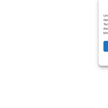
Um 
Ger
Tec
die
kön