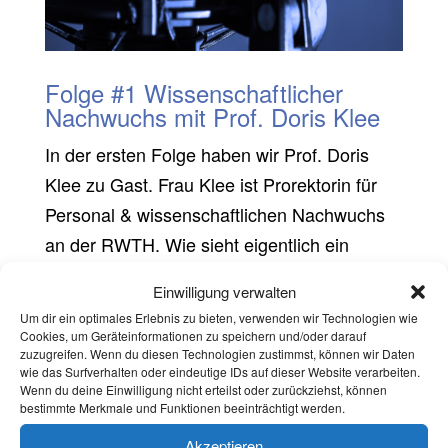
Folge #1 Wissenschaftlicher
Nachwuchs mit Prof. Doris Klee
In der ersten Folge haben wir Prof. Doris
Klee zu Gast. Frau Klee ist Prorektorin für
Personal & wissenschaftlichen Nachwuchs
an der RWTH. Wie sieht eigentlich ein
wissenschaftlicher Werdegang an der RWTH
Einwilligung verwalten
aus? Welche Möglichkeiten bestehen nach
Um dir ein optimales Erlebnis zu bieten, verwenden wir Technologien wie
einer Promotion? Wie kann mehr Diversität
Cookies, um Geräteinformationen zu speichern und/oder darauf
zuzugreifen. Wenn du diesen Technologien zustimmst, können wir Daten
bei Professuren erreicht werden? Auf diese
wie das Surfverhalten oder eindeutige IDs auf dieser Website verarbeiten.
Wenn du deine Einwilligung nicht erteilst oder zurückziehst, können
und weitere Fragen gehen wir in unserer
bestimmte Merkmale und Funktionen beeinträchtigt werden.
ersten Folge ein.
Akzeptieren