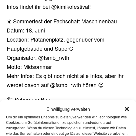
Infos findet ihr bei @kimikofestival!
☀️ Sommerfest der Fachschaft Maschinenbau
Datum: 18. Juni
Location: Platanenplatz, gegenüber vom
Hauptgebäude und SuperC
Organisator: @fsmb_rwth
Motto: Midsommar
Mehr Infos: Es gibt noch nicht alle Infos, aber ihr
werdet davon auf @fsmb_rwth hören 😉
🏗️ Schau am Bau
Datum: 26. Juni
Einwilligung verwalten
Location: Mies-van-der-Rohe-Straße 1
Um dir ein optimales Erlebnis zu bieten, verwenden wir Technologien wie
Cookies, um Geräteinformationen zu speichern und/oder darauf
Organisatoren: @teamparty_bauing
zuzugreifen. Wenn du diesen Technologien zustimmst, können wir Daten
wie das Surfverhalten oder eindeutige IDs auf dieser Website verarbeiten.
@fs_bau_rwth