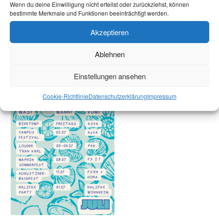
Wenn du deine Einwilligung nicht erteilst oder zurückziehst, können
Mehr Infos: Alle Infos findet ihr bald auf
bestimmte Merkmale und Funktionen beeinträchtigt werden.
@teamparty_bauing!
Akzeptieren
Ablehnen
Einstellungen ansehen
Cookie-Richtlinie
Datenschutzerklärung
Impressum