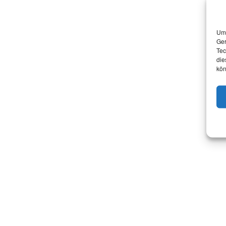
Um 
Ger
Tec
die
kön