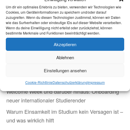
12.02.2026
|
Aktuelles
Um dir ein optimales Erlebnis zu bieten, verwenden wir Technologien wie
Cookies, um Geräteinformationen zu speichern und/oder darauf
Zum Jahresbeginn 2026 sind mehrere finanzielle
zuzugreifen. Wenn du diesen Technologien zustimmst, können wir Daten
wie das Surfverhalten oder eindeutige IDs auf dieser Website verarbeiten.
und sozialrechtliche Änderungen in Kraft getreten,
Wenn du deine Einwilligung nicht erteilst oder zurückziehst, können
die auch Studierende betreffen. Dazu gehören
bestimmte Merkmale und Funktionen beeinträchtigt werden.
Anpassungen bei Mini- und Midi-Jobs, neue
Akzeptieren
steuerliche Freibeträge sowie Änderungen bei der
Ablehnen
studentischen Krankenversicherung....
Einstellungen ansehen
Aktuelles
Cookie-Richtlinie
Datenschutzerklärung
Impressum
Welcome Week und darüber hinaus: Onboarding
neuer internationaler Studierender
Warum Einsamkeit im Studium kein Versagen ist –
und was wirklich hilft