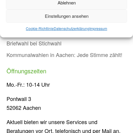
Warum Einsamkeit im Studium kein Versagen ist –
Ablehnen
und was wirklich hilft
Einstellungen ansehen
Protest in Düsseldorf: Studierende demonstrieren
Cookie-Richtlinie
Datenschutzerklärung
Impressum
gegen Sparmaßnahmen an Hochschulen in NRW
Briefwahl bei Stichwahl
Kommunalwahlen in Aachen: Jede Stimme zählt!
Öffnungszeiten
Mo.-Fr.: 10-14 Uhr
Pontwall 3
52062 Aachen
Aktuell bieten wir unsere Services und
Beratungen vor Ort, telefonisch und per Mail an.