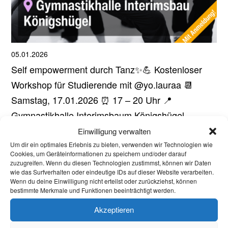
05.01.2026
Self empowerment durch Tanz✨💪 Kostenloser
Workshop für Studierende mit @yo.lauraa 📆
Samstag, 17.01.2026 ⏰ 17 – 20 Uhr 📍
Gymnastikhalle Interimsbaum Königshügel
Anmeldung über asta.ac/tanz (Link gibt es auch in
Einwilligung verwalten
der Bio) In diesem Body-Awareness-Workshop
Um dir ein optimales Erlebnis zu bieten, verwenden wir Technologien wie
Cookies, um Geräteinformationen zu speichern und/oder darauf
wird...
zuzugreifen. Wenn du diesen Technologien zustimmst, können wir Daten
Aktuelles
wie das Surfverhalten oder eindeutige IDs auf dieser Website verarbeiten.
Wenn du deine Einwilligung nicht erteilst oder zurückziehst, können
bestimmte Merkmale und Funktionen beeinträchtigt werden.
Welcome Week und darüber hinaus: Onboarding
Akzeptieren
neuer internationaler Studierender