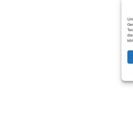
Um 
Ger
Tec
die
kön