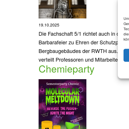
Um 
Ger
19.10.2025
Tec
Die Fachschaft 5/1 richtet auch in die
die
kön
Barbarafeier zu Ehren der Schutzpatro
Bergbaugebäudes der RWTH aus. Am 
verteilt Professoren und Mitarbeiter:inn
Chemieparty