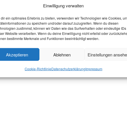
Einwilligung verwalten
dir ein optimales Erlebnis zu bieten, verwenden wir Technologien wie Cookies, u
äteinformationen zu speichern und/oder darauf zuzugreifen. Wenn du diesen
hnologien zustimmst, können wir Daten wie das Surfverhalten oder eindeutige IDs
sem Jahr wieder ihre legendäre
ser Website verarbeiten. Wenn du deine Einwilligung nicht erteilst oder zurückziehs
nen bestimmte Merkmale und Funktionen beeinträchtigt werden.
nin der Bergleute im Foyer des
DJ-Set werden über den Abend
Akzeptieren
Ablehnen
Einstellungen anseh
en von Instituten auflegen....
Cookie-Richtlinie
Datenschutzerklärung
Impressum