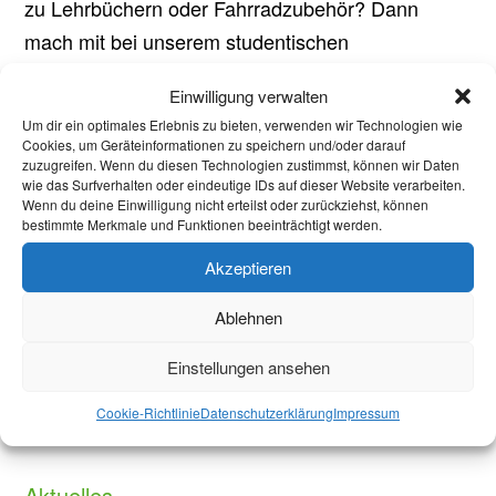
zu Lehrbüchern oder Fahrradzubehör? Dann
mach mit bei unserem studentischen
Nachtflohmarkt. Wir möchten einen gemütlichen
Einwilligung verwalten
Ort schaffen, an dem Studierende einfach und...
Um dir ein optimales Erlebnis zu bieten, verwenden wir Technologien wie
Cookies, um Geräteinformationen zu speichern und/oder darauf
zuzugreifen. Wenn du diesen Technologien zustimmst, können wir Daten
Flohmarkt für Studierende
wie das Surfverhalten oder eindeutige IDs auf dieser Website verarbeiten.
Wenn du deine Einwilligung nicht erteilst oder zurückziehst, können
05.01.2026
bestimmte Merkmale und Funktionen beeinträchtigt werden.
Du bist neu in Aachen oder möchtest günstig
Akzeptieren
nützliche Dinge für den Studienalltag finden?
Ablehnen
Dann komm zu unserem studentischen Flohmarkt!
Hier findest du alles, was Studierende gut
Einstellungen ansehen
gebrauchen können: von Küchenausstattung,
Cookie-Richtlinie
Datenschutzerklärung
Impressum
Deko und Haushaltsartikeln über Lehrbücher bis...
Aktuelles