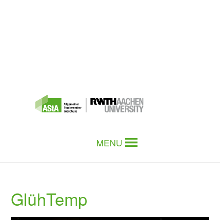
MENU
GlühTemp