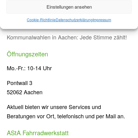
Protest in Düsseldorf: Studierende demonstrieren
Einstellungen ansehen
gegen Sparmaßnahmen an Hochschulen in NRW
Cookie-Richtlinie
Datenschutzerklärung
Impressum
Briefwahl bei Stichwahl
Kommunalwahlen in Aachen: Jede Stimme zählt!
Öffnungszeiten
Mo.-Fr.: 10-14 Uhr
Pontwall 3
52062 Aachen
Aktuell bieten wir unsere Services und
Beratungen vor Ort, telefonisch und per Mail an.
AStA Fahrradwerkstatt