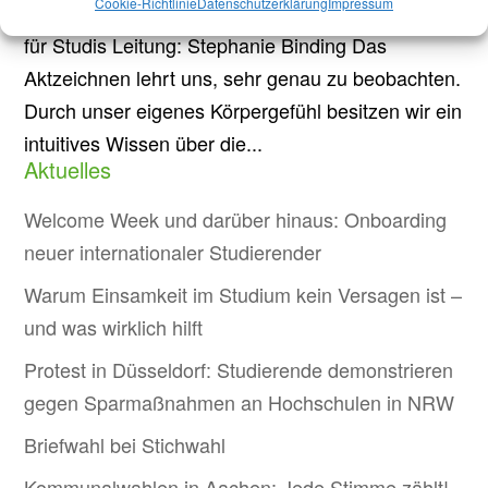
Cookie-Richtlinie
Datenschutzerklärung
Impressum
Architektur, R215, Schinkelstr. 2 Kostenlos, offen
für Studis Leitung: Stephanie Binding Das
Aktzeichnen lehrt uns, sehr genau zu beobachten.
Durch unser eigenes Körpergefühl besitzen wir ein
intuitives Wissen über die...
Aktuelles
Welcome Week und darüber hinaus: Onboarding
neuer internationaler Studierender
Warum Einsamkeit im Studium kein Versagen ist –
und was wirklich hilft
Protest in Düsseldorf: Studierende demonstrieren
gegen Sparmaßnahmen an Hochschulen in NRW
Briefwahl bei Stichwahl
Kommunalwahlen in Aachen: Jede Stimme zählt!