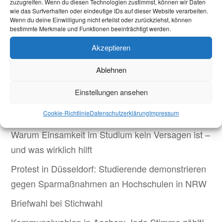
zuzugreifen. Wenn du diesen Technologien zustimmst, können wir Daten
interessierte Studis bekommen hier die
wie das Surfverhalten oder eindeutige IDs auf dieser Website verarbeiten.
Möglichkeit für Austausch und Gespräche. Die
Wenn du deine Einwilligung nicht erteilst oder zurückziehst, können
bestimmte Merkmale und Funktionen beeinträchtigt werden.
erste Veranstaltung soll sich um das Thema
Akzeptieren
innerstädtische Mobilität drehen. Zu Beginn gibt
es...
Ablehnen
Aktuelles
Einstellungen ansehen
Welcome Week und darüber hinaus: Onboarding
Cookie-Richtlinie
Datenschutzerklärung
Impressum
neuer internationaler Studierender
Warum Einsamkeit im Studium kein Versagen ist –
und was wirklich hilft
Protest in Düsseldorf: Studierende demonstrieren
gegen Sparmaßnahmen an Hochschulen in NRW
Briefwahl bei Stichwahl
Kommunalwahlen in Aachen: Jede Stimme zählt!