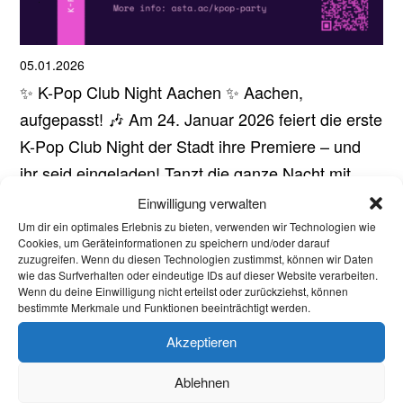
05.01.2026
✨ K-Pop Club Night Aachen ✨ Aachen,
aufgepasst! 🎶 Am 24. Januar 2026 feiert die erste
K-Pop Club Night der Stadt ihre Premiere – und
ihr seid eingeladen! Tanzt die ganze Nacht mit
euren Freund:innen und anderen K-Pop-Fans zu
Einwilligung verwalten
den besten Beats von DJ Freezeur...
Um dir ein optimales Erlebnis zu bieten, verwenden wir Technologien wie
Cookies, um Geräteinformationen zu speichern und/oder darauf
Aktuelles
zuzugreifen. Wenn du diesen Technologien zustimmst, können wir Daten
wie das Surfverhalten oder eindeutige IDs auf dieser Website verarbeiten.
Welcome Week und darüber hinaus: Onboarding
Wenn du deine Einwilligung nicht erteilst oder zurückziehst, können
bestimmte Merkmale und Funktionen beeinträchtigt werden.
neuer internationaler Studierender
Akzeptieren
Warum Einsamkeit im Studium kein Versagen ist –
und was wirklich hilft
Ablehnen