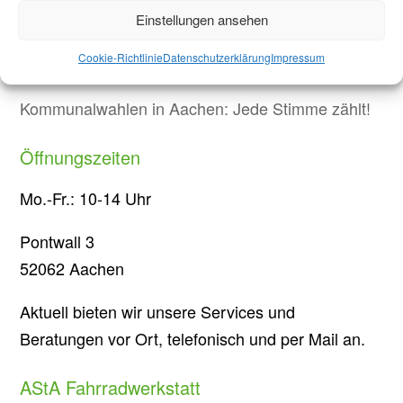
Protest in Düsseldorf: Studierende demonstrieren
Einstellungen ansehen
gegen Sparmaßnahmen an Hochschulen in NRW
Cookie-Richtlinie
Datenschutzerklärung
Impressum
Briefwahl bei Stichwahl
Kommunalwahlen in Aachen: Jede Stimme zählt!
Öffnungszeiten
Mo.-Fr.: 10-14 Uhr
Pontwall 3
52062 Aachen
Aktuell bieten wir unsere Services und
Beratungen vor Ort, telefonisch und per Mail an.
AStA Fahrradwerkstatt