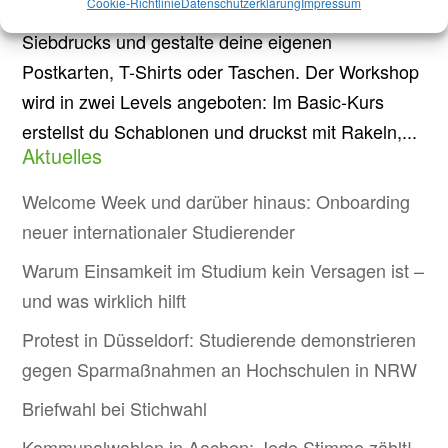
Cookie-Richtlinie
Datenschutzerklärung
Impressum
Design Lerne die faszinierende Technik des
Siebdrucks und gestalte deine eigenen
Postkarten, T-Shirts oder Taschen. Der Workshop
wird in zwei Levels angeboten: Im Basic-Kurs
erstellst du Schablonen und druckst mit Rakeln,...
Aktuelles
Welcome Week und darüber hinaus: Onboarding
neuer internationaler Studierender
Warum Einsamkeit im Studium kein Versagen ist –
und was wirklich hilft
Protest in Düsseldorf: Studierende demonstrieren
gegen Sparmaßnahmen an Hochschulen in NRW
Briefwahl bei Stichwahl
Kommunalwahlen in Aachen: Jede Stimme zählt!