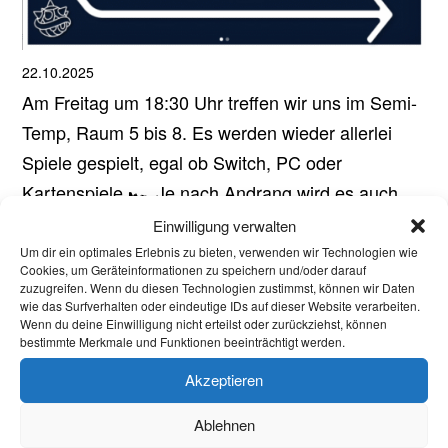
22.10.2025
Am Freitag um 18:30 Uhr treffen wir uns im Semi-
Temp, Raum 5 bis 8. Es werden wieder allerlei
Spiele gespielt, egal ob Switch, PC oder
Kartenspiele 🏎️ Je nach Andrang wird es auch
ein Smash und/oder Mario Kart Turnier geben, die
Einwilligung verwalten
Anmeldung erfolgt über Discord am...
Um dir ein optimales Erlebnis zu bieten, verwenden wir Technologien wie
Cookies, um Geräteinformationen zu speichern und/oder darauf
Aktuelles
zuzugreifen. Wenn du diesen Technologien zustimmst, können wir Daten
wie das Surfverhalten oder eindeutige IDs auf dieser Website verarbeiten.
Welcome Week und darüber hinaus: Onboarding
Wenn du deine Einwilligung nicht erteilst oder zurückziehst, können
bestimmte Merkmale und Funktionen beeinträchtigt werden.
neuer internationaler Studierender
Akzeptieren
Warum Einsamkeit im Studium kein Versagen ist –
und was wirklich hilft
Ablehnen