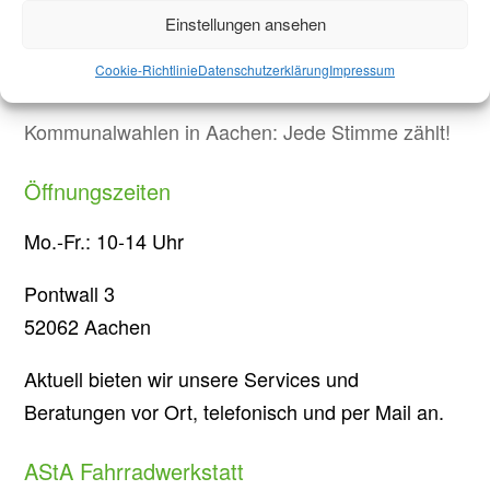
Protest in Düsseldorf: Studierende demonstrieren
Einstellungen ansehen
gegen Sparmaßnahmen an Hochschulen in NRW
Cookie-Richtlinie
Datenschutzerklärung
Impressum
Briefwahl bei Stichwahl
Kommunalwahlen in Aachen: Jede Stimme zählt!
Öffnungszeiten
Mo.-Fr.: 10-14 Uhr
Pontwall 3
52062 Aachen
Aktuell bieten wir unsere Services und
Beratungen vor Ort, telefonisch und per Mail an.
AStA Fahrradwerkstatt