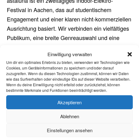
astaluna ist ein zweitägiges Indoor-Elektro-
Festival in Aachen, das auf studentischem
Engagement und einer klaren nicht-kommerziellen
Ausrichtung basiert. Wir verbinden ein vielfältiges
Publikum, eine breite Genreauswahl und eine
respektvolle Atmosphäre mit fairen...
Aktuelles
Einwilligung verwalten
Um dir ein optimales Erlebnis zu bieten, verwenden wir Technologien wie
Welcome Week und darüber hinaus: Onboarding
Cookies, um Geräteinformationen zu speichern und/oder darauf
zuzugreifen. Wenn du diesen Technologien zustimmst, können wir Daten
neuer internationaler Studierender
wie das Surfverhalten oder eindeutige IDs auf dieser Website verarbeiten.
Wenn du deine Einwilligung nicht erteilst oder zurückziehst, können
Warum Einsamkeit im Studium kein Versagen ist –
bestimmte Merkmale und Funktionen beeinträchtigt werden.
und was wirklich hilft
Akzeptieren
Protest in Düsseldorf: Studierende demonstrieren
Ablehnen
gegen Sparmaßnahmen an Hochschulen in NRW
Einstellungen ansehen
Briefwahl bei Stichwahl