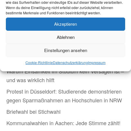
wie das Surfverhalten oder eindeutige IDs auf dieser Website verarbeiten.
Rahmenbedingungen eines Prüfverfahrens beim
Wenn du deine Einwilligung nicht erteilst oder zurückziehst, können
Bundesverfassungsgericht und möglichen
bestimmte Merkmale und Funktionen beeinträchtigt werden.
Wirkungen Thomas Kutschaty, MdL, befasst sich
Akzeptieren
mit den...
Aktuelles
Ablehnen
Einstellungen ansehen
Welcome Week und darüber hinaus: Onboarding
neuer internationaler Studierender
Cookie-Richtlinie
Datenschutzerklärung
Impressum
Warum Einsamkeit im Studium kein Versagen ist –
und was wirklich hilft
Protest in Düsseldorf: Studierende demonstrieren
gegen Sparmaßnahmen an Hochschulen in NRW
Briefwahl bei Stichwahl
Kommunalwahlen in Aachen: Jede Stimme zählt!