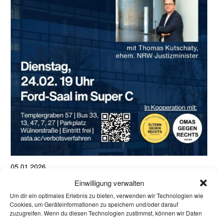
05.01.2026
AfD-Verbotsverfahren jetzt? Thomas Kutschaty
Einwilligung verwalten
ehem. Justizminister des Landes NRW Vortrag
Um dir ein optimales Erlebnis zu bieten, verwenden wir Technologien wie
Cookies, um Geräteinformationen zu speichern und/oder darauf
und Diskussion zu den rechtlichen
zuzugreifen. Wenn du diesen Technologien zustimmst, können wir Daten