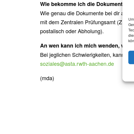
Wie bekomme ich die Dokumente?
Wie genau die Dokumente bei dir anko
Um 
mit dem Zentralen Prüfungsamt (ZPA) im
Ger
postalisch oder Abholung).
Tec
die
kön
An wen kann ich mich wenden, wen
Bei jeglichen Schwierigkeiten, kannst d
soziales@asta.rwth-aachen.de
(mda)