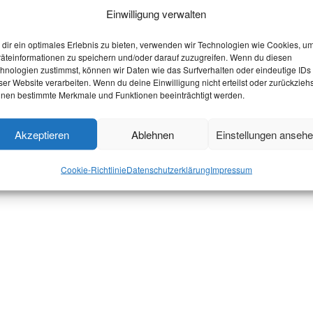
Einwilligung verwalten
mmen, muss mit den Lehrstühlen im Falle von Skripten 
dir ein optimales Erlebnis zu bieten, verwenden wir Technologien wie Cookies, u
 Falle von Zeugnissen individuell geklärt werden (z.B.
äteinformationen zu speichern und/oder darauf zuzugreifen. Wenn du diesen
hnologien zustimmst, können wir Daten wie das Surfverhalten oder eindeutige IDs
ser Website verarbeiten. Wenn du deine Einwilligung nicht erteilst oder zurückziehs
nen bestimmte Merkmale und Funktionen beeinträchtigt werden.
n Probleme entstehen?
u dich per Mail an unser Referat für Soziales wenden:
Akzeptieren
Ablehnen
Einstellungen anseh
Cookie-Richtlinie
Datenschutzerklärung
Impressum