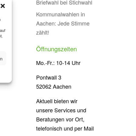
Briefwahl bei Stichwahl
und
Kommunalwahlen in
m
Aachen: Jede Stimme
 auf
zählt!
t,
Öffnungszeiten
en
Mo.-Fr.: 10-14 Uhr
Pontwall 3
52062 Aachen
Aktuell bieten wir
unsere Services und
Beratungen vor Ort,
telefonisch und per Mail