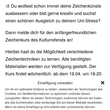
🎨️ Du wolltest schon immer deine Zeichenkünste
ausbessern oder bist gerne kreativ und suchst
einen schönen Ausgleich zu deinem Uni-Stress?
Dann melde dich für den anfängerfreundlichen
Zeichenkurs des Kulturreferats an!
Hierbei hast du die Möglichkeit verschiedene
Zeichentechniken zu lernen. Alle benötigten
Materialien werden zur Verfügung gestellt. Der
Kurs findet wöchentlich, ab dem 19.04. um 18-20
Uhr statt und beinhaltet 10 Termine.
Einwilligung verwalten
Um dir ein optimales Erlebnis zu bieten, verwenden wir Technologien wie
Die
ist zwingend erforderlich für die
Anmeldung
Cookies, um Geräteinformationen zu speichern und/oder darauf
zuzugreifen. Wenn du diesen Technologien zustimmst, können wir Daten
Teilnahme am Zeichenkurs.
wie das Surfverhalten oder eindeutige IDs auf dieser Website verarbeiten.
Wenn du deine Einwilligung nicht erteilst oder zurückziehst, können