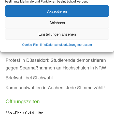
bestimmte Merkmale und Funktionen beeinträchtigt werden.
Akzeptieren
Aktuelles
Ablehnen
Welcome Week und darüber hinaus: Onboarding
neuer internationaler Studierender
Einstellungen ansehen
Warum Einsamkeit im Studium kein Versagen ist –
Cookie-Richtlinie
Datenschutzerklärung
Impressum
und was wirklich hilft
Protest in Düsseldorf: Studierende demonstrieren
gegen Sparmaßnahmen an Hochschulen in NRW
Briefwahl bei Stichwahl
Kommunalwahlen in Aachen: Jede Stimme zählt!
Öffnungszeiten
Mo.-Fr.: 10-14 Uhr