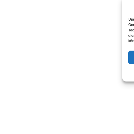
Um 
Ger
Tec
die
kön