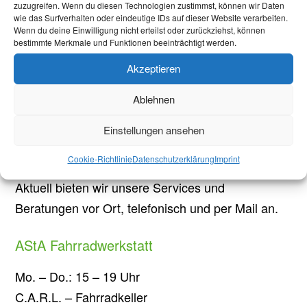
Welcome Week Winter Semester 2025/26
zuzugreifen. Wenn du diesen Technologien zustimmst, können wir Daten
wie das Surfverhalten oder eindeutige IDs auf dieser Website verarbeiten.
Welcome Week Summer Semester 2025
Wenn du deine Einwilligung nicht erteilst oder zurückziehst, können
bestimmte Merkmale und Funktionen beeinträchtigt werden.
Öffnungszeiten
Akzeptieren
Mo.-Fr.: 10-14 Uhr
Ablehnen
Einstellungen ansehen
Pontwall 3
52062 Aachen
Cookie-Richtlinie
Datenschutzerklärung
Imprint
Aktuell bieten wir unsere Services und
Beratungen vor Ort, telefonisch und per Mail an.
AStA Fahrradwerkstatt
Mo. – Do.: 15 – 19 Uhr
C.A.R.L. – Fahrradkeller